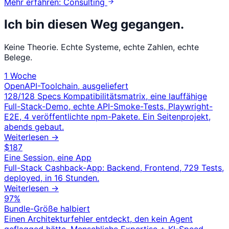
Mehr erfahren: Consulting
Ich bin diesen Weg gegangen.
Keine Theorie. Echte Systeme, echte Zahlen, echte
Belege.
1 Woche
OpenAPI-Toolchain, ausgeliefert
128/128 Specs Kompatibilitätsmatrix, eine lauffähige
Full-Stack-Demo, echte API-Smoke-Tests, Playwright-
E2E, 4 veröffentlichte npm-Pakete. Ein Seitenprojekt,
abends gebaut.
Weiterlesen →
$187
Eine Session, eine App
Full-Stack Cashback-App: Backend, Frontend, 729 Tests,
deployed, in 16 Stunden.
Weiterlesen →
97%
Bundle-Größe halbiert
Einen Architekturfehler entdeckt, den kein Agent