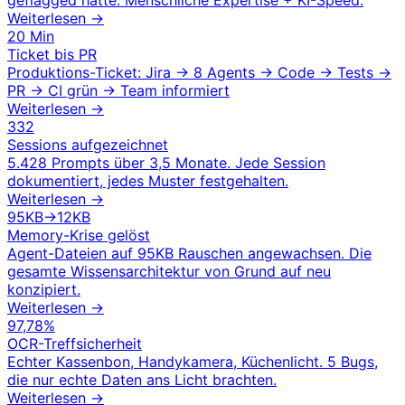
geflagged hätte. Menschliche Expertise + KI-Speed.
Weiterlesen →
20 Min
Ticket bis PR
Produktions-Ticket: Jira → 8 Agents → Code → Tests →
PR → CI grün → Team informiert
Weiterlesen →
332
Sessions aufgezeichnet
5.428 Prompts über 3,5 Monate. Jede Session
dokumentiert, jedes Muster festgehalten.
Weiterlesen →
95KB→12KB
Memory-Krise gelöst
Agent-Dateien auf 95KB Rauschen angewachsen. Die
gesamte Wissensarchitektur von Grund auf neu
konzipiert.
Weiterlesen →
97,78%
OCR-Treffsicherheit
Echter Kassenbon, Handykamera, Küchenlicht. 5 Bugs,
die nur echte Daten ans Licht brachten.
Weiterlesen →