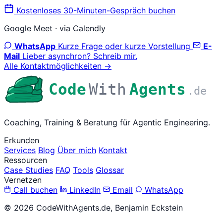
Kostenloses 30-Minuten-Gespräch buchen
Google Meet · via Calendly
WhatsApp
Kurze Frage oder kurze Vorstellung
E-
Mail
Lieber asynchron? Schreib mir.
Alle Kontaktmöglichkeiten →
Code
With
Agents
.de
Coaching, Training & Beratung für Agentic Engineering.
Erkunden
Services
Blog
Über mich
Kontakt
Ressourcen
Case Studies
FAQ
Tools
Glossar
Vernetzen
Call buchen
LinkedIn
Email
WhatsApp
© 2026 CodeWithAgents.de, Benjamin Eckstein