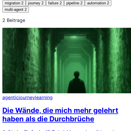
migration
2
journey
2
failure
2
pipeline
2
automation
2
multi-agent
2
2 Beitrage
agentic
journey
learning
Die Wände, die mich mehr gelehrt
haben als die Durchbrüche