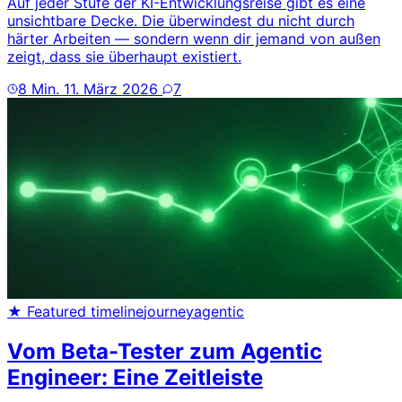
Auf jeder Stufe der KI-Entwicklungsreise gibt es eine
unsichtbare Decke. Die überwindest du nicht durch
härter Arbeiten — sondern wenn dir jemand von außen
zeigt, dass sie überhaupt existiert.
8 Min.
11. März 2026
7
★ Featured
timeline
journey
agentic
Vom Beta-Tester zum Agentic
Engineer: Eine Zeitleiste