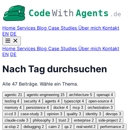
Code
With
Agents
.de
Home
Services
Blog
Case Studies
Über mich
Kontakt
EN
DE
Home
Services
Blog
Case Studies
Über mich
Kontakt
EN
DE
Nach Tag durchsuchen
Alle 47 Beiträge. Wähle ein Thema.
agentic
21
agentic-engineering
15
architecture
5
openapi
4
testing
4
security
4
agents
4
typescript
4
open-source
4
memory
4
persistence
4
docker
4
mcp
3
orchestration
3
ci-cd
3
case-study
3
opinion
3
quality
3
identity
3
devops
3
claude-code
3
philosophy
3
trust
2
enterprise
2
side-project
2
ai-slop
2
debugging
2
cairn
2
qa
2
real-world
2
performance
2