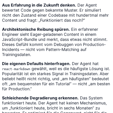
Aus Erfahrung in die Zukunft denken.
Der Agent
bewertet Code gegen bekannte Muster. Er simuliert
nicht den Zustand einer Codebase mit hundertmal mehr
Content und fragt: „Funktioniert das noch?”
Architektonische Reibung spüren.
Ein erfahrener
Engineer sieht Eager-geladenen Content in einem
JavaScript-Bundle und merkt, dass etwas nicht stimmt.
Dieses Gefühl kommt vom Debuggen von Production-
Incidents — nicht vom Pattern-Matching auf
Trainingsdaten.
Die eigenen Defaults hinterfragen.
Der Agent hat
gewählt, weil es die häufigste Lösung ist.
react-markdown
Popularität ist ein starkes Signal in Trainingsdaten. Aber
beliebt heißt nicht richtig, und „am häufigsten” bedeutet
oft „am bequemsten für ein Tutorial” — nicht „am besten
für Production.”
Schleichende Degradierung erkennen.
Das System
funktioniert heute. Der Agent hat keinen Mechanismus,
um „funktioniert heute, bricht in sechs Monaten” zu
bewerten. Er optimiert für die Gegenwart, nicht für die