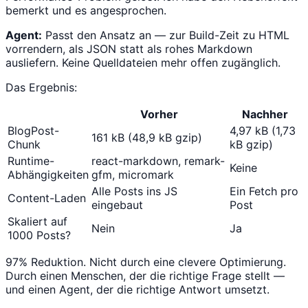
bemerkt und es angesprochen.
Agent:
Passt den Ansatz an — zur Build-Zeit zu HTML
vorrendern, als JSON statt als rohes Markdown
ausliefern. Keine Quelldateien mehr offen zugänglich.
Das Ergebnis:
Vorher
Nachher
BlogPost-
4,97 kB (1,73
161 kB (48,9 kB gzip)
Chunk
kB gzip)
Runtime-
react-markdown, remark-
Keine
Abhängigkeiten
gfm, micromark
Alle Posts ins JS
Ein Fetch pro
Content-Laden
eingebaut
Post
Skaliert auf
Nein
Ja
1000 Posts?
97% Reduktion. Nicht durch eine clevere Optimierung.
Durch einen Menschen, der die richtige Frage stellt —
und einen Agent, der die richtige Antwort umsetzt.