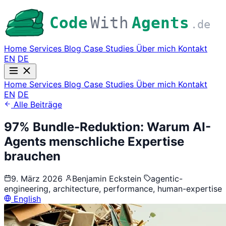
Code
With
Agents
.de
Home
Services
Blog
Case Studies
Über mich
Kontakt
EN
DE
Home
Services
Blog
Case Studies
Über mich
Kontakt
EN
DE
Alle Beiträge
97% Bundle-Reduktion: Warum AI-
Agents menschliche Expertise
brauchen
9. März 2026
Benjamin Eckstein
agentic-
engineering, architecture, performance, human-expertise
English