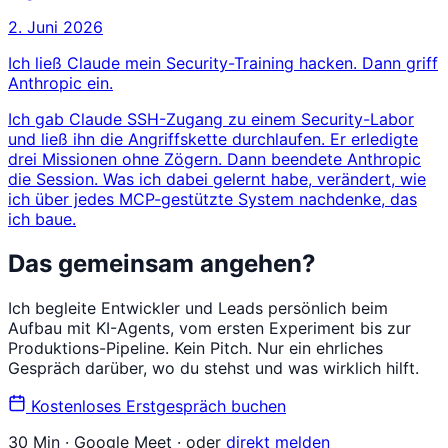
2. Juni 2026
Ich ließ Claude mein Security-Training hacken. Dann griff
Anthropic ein.
Ich gab Claude SSH-Zugang zu einem Security-Labor
und ließ ihn die Angriffskette durchlaufen. Er erledigte
drei Missionen ohne Zögern. Dann beendete Anthropic
die Session. Was ich dabei gelernt habe, verändert, wie
ich über jedes MCP-gestützte System nachdenke, das
ich baue.
Das gemeinsam angehen?
Ich begleite Entwickler und Leads persönlich beim
Aufbau mit KI-Agents, vom ersten Experiment bis zur
Produktions-Pipeline. Kein Pitch. Nur ein ehrliches
Gespräch darüber, wo du stehst und was wirklich hilft.
Kostenloses Erstgespräch buchen
30 Min · Google Meet · oder
direkt melden