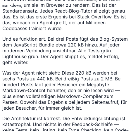
, um sie im Browser zu rendern. Das ist der
markdown
Standardansatz. Jedes React-Blog-Tutorial zeigt genau
das. Es ist das erste Ergebnis bei Stack Overflow. Es ist
das, wonach ein Agent greift, der auf Millionen
Codebases trainiert wurde.
Und es funktioniert. Bei drei Posts fügt das Blog-System
dem JavaScript-Bundle etwa 220 kB hinzu. Auf jeder
modernen Verbindung unsichtbar. Alle Tests grün.
Lighthouse grün. Der Agent shippt es, meldet Erfolg,
geht weiter.
Was der Agent nicht sieht: Diese 220 kB werden bei
sechs Posts zu 440 kB. Bei dreißig Posts zu 2 MB. Bei
hundert Posts lädt jeder Besucher ein Megabyte
Markdown-Content herunter, den er nie lesen wird —
plus einen vollständigen Markdown-Compiler zum
Parsen. Obwohl das Ergebnis bei jedem Seitenaufruf, für
jeden Besucher, für immer gleich ist.
Die Architektur ist korrekt. Die Entwicklungsrichtung ist
katastrophal. Und nichts in der Feedback-Schleife —
keine Tests, kein Linting, kein Type Checking, kein Code-