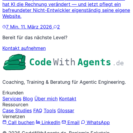
hat KI die Rechnung verändert — und jetzt pflegt ein
befreundeter Nicht-Entwickler eigenständig seine eigene
Website.
7 Min.
11. März 2026
2
Bereit für das nächste Level?
Kontakt aufnehmen
Code
With
Agents
.de
Coaching, Training & Beratung für Agentic Engineering.
Erkunden
Services
Blog
Über mich
Kontakt
Ressourcen
Case Studies
FAQ
Tools
Glossar
Vernetzen
Call buchen
LinkedIn
Email
WhatsApp
© 2026 CodeWithAgents.de, Benjamin Eckstein