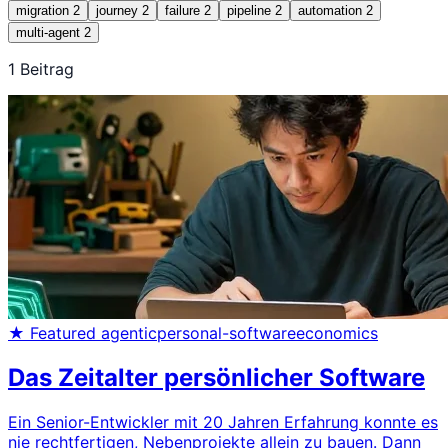
migration
2
journey
2
failure
2
pipeline
2
automation
2
multi-agent
2
1 Beitrag
★ Featured
agentic
personal-software
economics
Das Zeitalter persönlicher Software
Ein Senior-Entwickler mit 20 Jahren Erfahrung konnte es
nie rechtfertigen, Nebenprojekte allein zu bauen. Dann