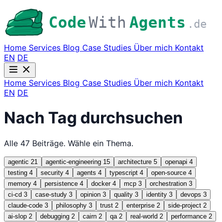
Code
With
Agents
.de
Home
Services
Blog
Case Studies
Über mich
Kontakt
EN
DE
Home
Services
Blog
Case Studies
Über mich
Kontakt
EN
DE
Nach Tag durchsuchen
Alle 47 Beiträge. Wähle ein Thema.
agentic
21
agentic-engineering
15
architecture
5
openapi
4
testing
4
security
4
agents
4
typescript
4
open-source
4
memory
4
persistence
4
docker
4
mcp
3
orchestration
3
ci-cd
3
case-study
3
opinion
3
quality
3
identity
3
devops
3
claude-code
3
philosophy
3
trust
2
enterprise
2
side-project
2
ai-slop
2
debugging
2
cairn
2
qa
2
real-world
2
performance
2