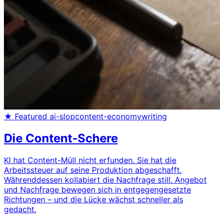
★ Featured
ai-slop
content-economy
writing
Die Content-Schere
KI hat Content-Müll nicht erfunden. Sie hat die
Arbeitssteuer auf seine Produktion abgeschafft.
Währenddessen kollabiert die Nachfrage still. Angebot
und Nachfrage bewegen sich in entgegengesetzte
Richtungen – und die Lücke wächst schneller als
gedacht.