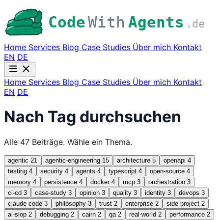
Code
With
Agents
.de
Home
Services
Blog
Case Studies
Über mich
Kontakt
EN
DE
Home
Services
Blog
Case Studies
Über mich
Kontakt
EN
DE
Nach Tag durchsuchen
Alle 47 Beiträge. Wähle ein Thema.
agentic
21
agentic-engineering
15
architecture
5
openapi
4
testing
4
security
4
agents
4
typescript
4
open-source
4
memory
4
persistence
4
docker
4
mcp
3
orchestration
3
ci-cd
3
case-study
3
opinion
3
quality
3
identity
3
devops
3
claude-code
3
philosophy
3
trust
2
enterprise
2
side-project
2
ai-slop
2
debugging
2
cairn
2
qa
2
real-world
2
performance
2