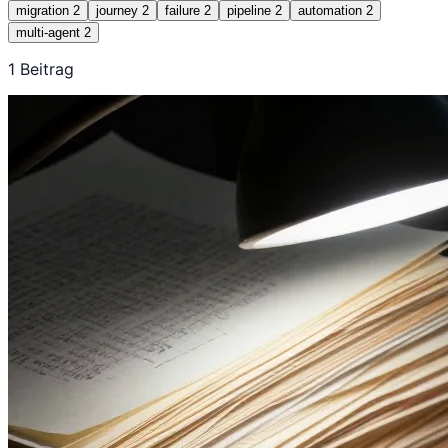
migration
2
journey
2
failure
2
pipeline
2
automation
2
multi-agent
2
1 Beitrag